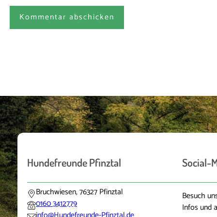
A
l
t
e
r
n
a
t
i
v
e
Hundefreunde Pfinztal
Social-
:
Bruchwiesen, 76327 Pfinztal
Besuch uns
0160 3412779
Infos und a
info@Hundefreunde-Pfinztal.de