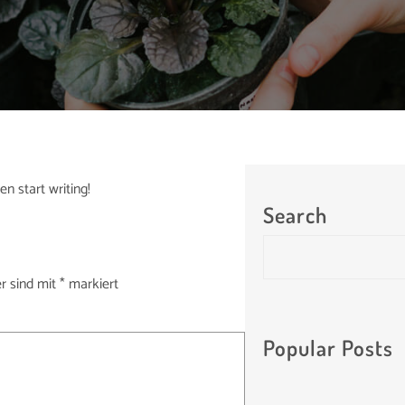
en start writing!
Search
S
e
er sind mit
*
markiert
a
r
c
Popular Posts
h