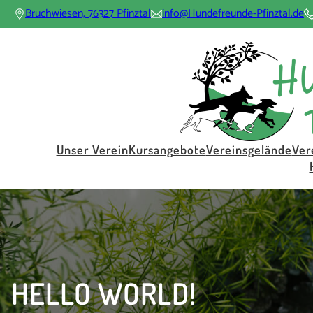
Direkt
Bruchwiesen, 76327 Pfinztal
info@Hundefreunde-Pfinztal.de
zum
Inhalt
wechseln
Unser Verein
Kursangebote
Vereinsgelände
Ver
HELLO WORLD!