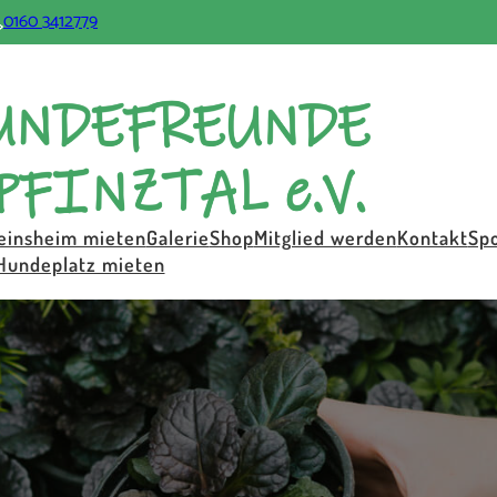
0160 3412779
einsheim mieten
Galerie
Shop
Mitglied werden
Kontakt
Sp
Hundeplatz mieten